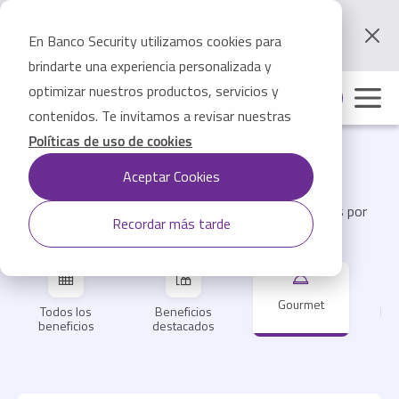
Pasar
al
Haz todo más fácil
contenido
En Banco Security utilizamos cookies para
Utiliza tu APP Banco Security aquí
principal
brindarte una experiencia personalizada y
optimizar nuestros productos, servicios y
Ingresar
contenidos. Te invitamos a revisar nuestras
Políticas de uso de cookies
Beneficios Security
Aceptar Cookies
Explora los beneficios y descuentos que te ofrecemos por
Recordar más tarde
ser cliente Security
Gourmet
Todos los
Beneficios
Ent
beneficios
destacados