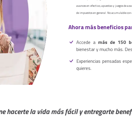
avances en efectivo, apuestas y juegos de aza
de impuestos en general. No acumulable con
Ahora más beneficios pa
Accede a
más de 150 be
bienestar y mucho más. De
Experiencias pensadas espe
quieres.
e hacerte la vida más fácil y entregarte benef