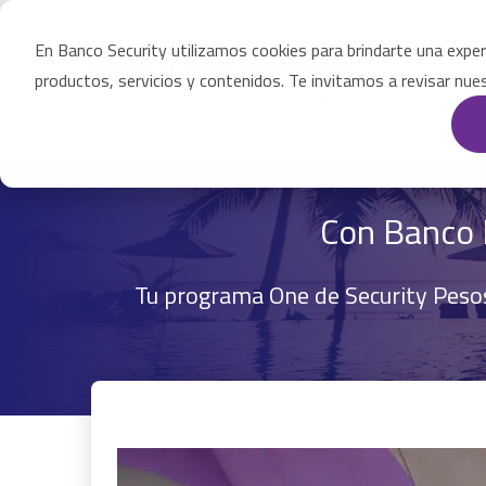
Pasar
Personas
Empresas
al
contenido
En Banco Security utilizamos cookies para brindarte una exper
principal
productos, servicios y contenidos. Te invitamos a revisar nu
Créditos
Tarjetas
Cuenta Corriente
Sim
Con Banco 
Tu programa One de Security Pesos