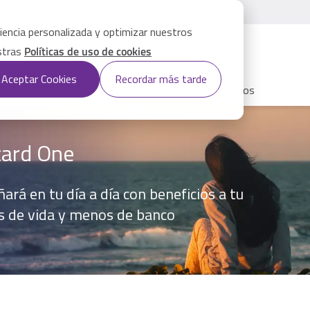
iencia personalizada y optimizar nuestros
estras
Políticas de uso de cookies
Aceptar Cookies
Recordar más tarde
uladores
Inversiones
Seguros
Beneficios
card One
rá en tu día a día con beneficios a tu
 de vida y menos de banco