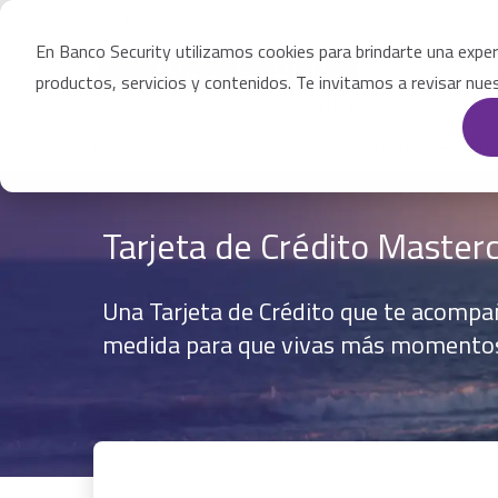
Pasar
Personas
Empresas
al
contenido
En Banco Security utilizamos cookies para brindarte una exper
principal
productos, servicios y contenidos. Te invitamos a revisar nu
Créditos
Tarjetas
Cuenta Corriente
Sim
Tarjeta de Crédito Master
Una Tarjeta de Crédito que te acompaña
medida para que vivas más momentos