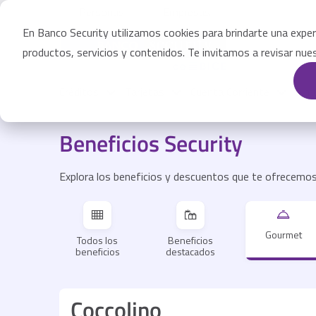
Pasar
Personas
Empresas
al
contenido
En Banco Security utilizamos cookies para brindarte una exper
principal
productos, servicios y contenidos. Te invitamos a revisar nu
Créditos
Tarjetas
Cuenta Corriente
Sim
Beneficios Security
Explora los beneficios y descuentos que te ofrecemos 
Gourmet
Todos los
Beneficios
beneficios
destacados
Coccolino