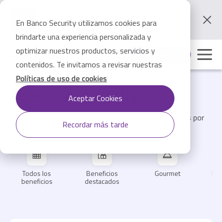
Pasar
al
Haz todo más fácil
contenido
En Banco Security utilizamos cookies para
Utiliza tu APP Banco Security aquí
principal
brindarte una experiencia personalizada y
optimizar nuestros productos, servicios y
Ingresar
contenidos. Te invitamos a revisar nuestras
Políticas de uso de cookies
Beneficios Security
Aceptar Cookies
Explora los beneficios y descuentos que te ofrecemos por
Recordar más tarde
ser cliente Security
Todos los
Beneficios
Gourmet
Ent
beneficios
destacados