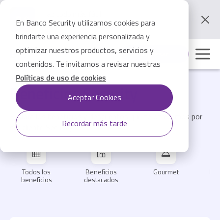
Pasar
al
Haz todo más fácil
contenido
En Banco Security utilizamos cookies para
Utiliza tu APP Banco Security aquí
principal
brindarte una experiencia personalizada y
optimizar nuestros productos, servicios y
Ingresar
contenidos. Te invitamos a revisar nuestras
Políticas de uso de cookies
Beneficios Security
Aceptar Cookies
Explora los beneficios y descuentos que te ofrecemos por
Recordar más tarde
ser cliente Security
Todos los
Beneficios
Gourmet
Ent
beneficios
destacados